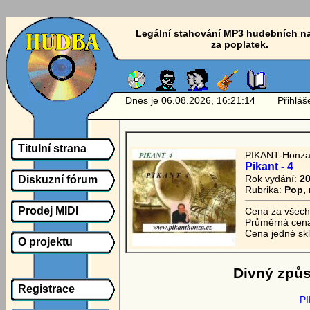
Legální stahování MP3 hudebních n
za poplatek.
Dnes je 06.08.2026, 16:21:14 Přihlášen
Titulní strana
PIKANT-Honz
Pikant - 4
Rok vydání:
2
Diskuzní fórum
Rubrika:
Pop, 
Prodej MIDI
Cena za všech
Průměrná cena
Cena jedné sk
O projektu
Divný způs
Registrace
P