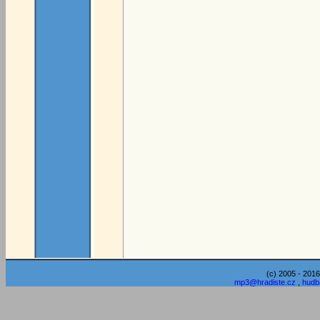
(c) 2005 - 2016
mp3@hradiste.cz
,
hudb