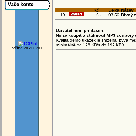
Vaše konto
Kč
Délka
Název
19.
6.-
03:56
Divný z
Uživatel není přihlášen.
Nelze koupit a stáhnout MP3 soubory 
Kvalita demo ukázek je snížená, bývá mezi
minimálně od 128 KB/s do 192 KB/s.
počítání od 21.6.2005