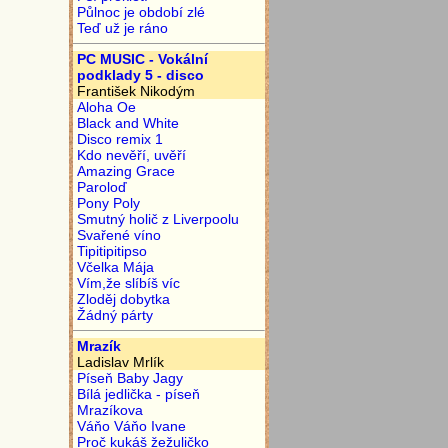
Půlnoc je období zlé
Teď už je ráno
PC MUSIC - Vokální
podklady 5 - disco
František Nikodým
Aloha Oe
Black and White
Disco remix 1
Kdo nevěří, uvěří
Amazing Grace
Paroloď
Pony Poly
Smutný holič z Liverpoolu
Svařené víno
Tipitipitipso
Včelka Mája
Vím,že slíbíš víc
Zloděj dobytka
Žádný párty
Mrazík
Ladislav Mrlík
Píseň Baby Jagy
Bílá jedlička - píseň
Mrazíkova
Váňo Váňo Ivane
Proč kukáš žežuličko