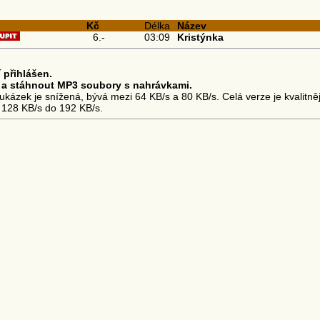
Kč
Délka
Název
6.-
03:09
Kristýnka
 přihlášen.
 a stáhnout MP3 soubory s nahrávkami.
ukázek je snížená, bývá mezi 64 KB/s a 80 KB/s. Celá verze je kvalitněj
 128 KB/s do 192 KB/s.