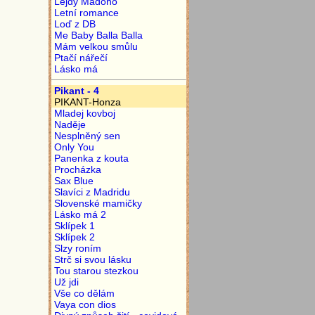
Lejdy Madono
Letní romance
Loď z DB
Me Baby Balla Balla
Mám velkou smůlu
Ptačí nářečí
Lásko má
Pikant - 4
PIKANT-Honza
Mladej kovboj
Naděje
Nesplněný sen
Only You
Panenka z kouta
Procházka
Sax Blue
Slavíci z Madridu
Slovenské mamičky
Lásko má 2
Sklípek 1
Sklípek 2
Slzy roním
Strč si svou lásku
Tou starou stezkou
Už jdi
Vše co dělám
Vaya con dios