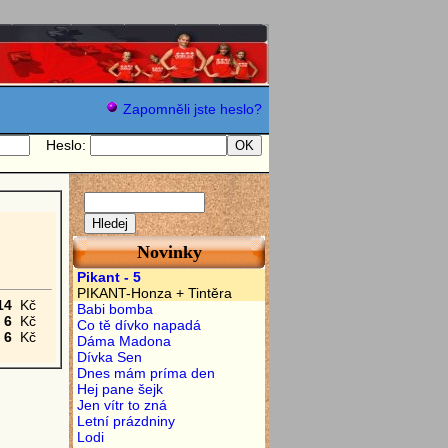
Zapomněli jste heslo?
Heslo:
Novinky
Pikant - 5
PIKANT-Honza + Tintěra
14
Kč
Babi bomba
6
Kč
Co tě dívko napadá
6
Kč
Dáma Madona
Dívka Sen
Dnes mám príma den
Hej pane šejk
Jen vítr to zná
Letní prázdniny
Lodi