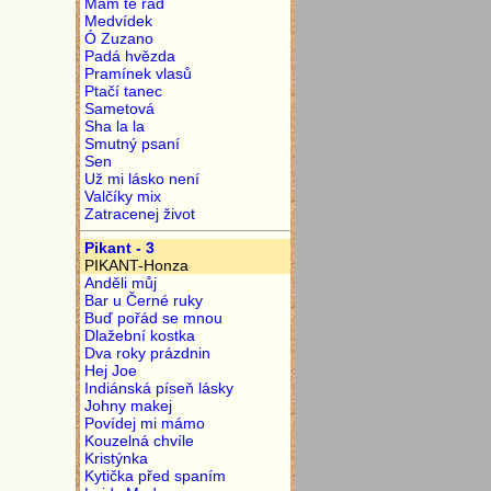
Mám tě rád
Medvídek
Ó Zuzano
Padá hvězda
Pramínek vlasů
Ptačí tanec
Sametová
Sha la la
Smutný psaní
Sen
Už mi lásko není
Valčíky mix
Zatracenej život
Pikant - 3
PIKANT-Honza
Anděli můj
Bar u Černé ruky
Buď pořád se mnou
Dlažební kostka
Dva roky prázdnin
Hej Joe
Indiánská píseň lásky
Johny makej
Povídej mi mámo
Kouzelná chvíle
Kristýnka
Kytička před spaním