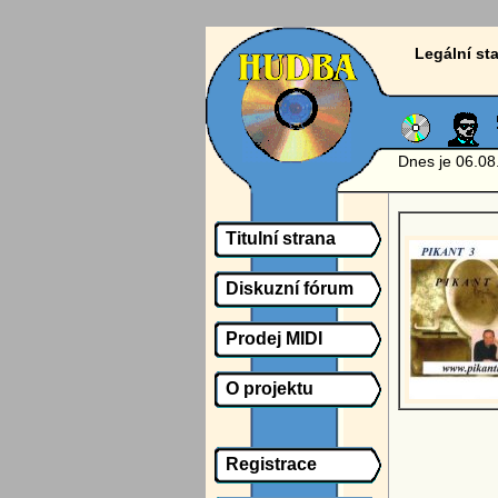
Legální s
Dnes je 06.08
Titulní strana
Diskuzní fórum
Prodej MIDI
O projektu
Registrace