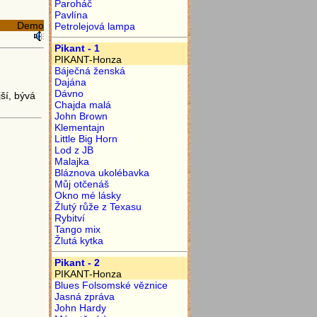
Paroháč
Pavlína
Demo
Petrolejová lampa
Pikant - 1
PIKANT-Honza
Báječná ženská
Dajána
Dávno
ší, bývá
Chajda malá
John Brown
Klementajn
Little Big Horn
Lod z JB
Malajka
Bláznova ukolébavka
Můj otčenáš
Okno mé lásky
Žlutý růže z Texasu
Rybitví
Tango mix
Žlutá kytka
Pikant - 2
PIKANT-Honza
Blues Folsomské věznice
Jasná zpráva
John Hardy