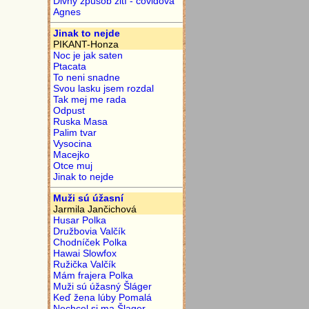
Divný způsob žití - covidová
Agnes
Jinak to nejde
PIKANT-Honza
Noc je jak saten
Ptacata
To neni snadne
Svou lasku jsem rozdal
Tak mej me rada
Odpust
Ruska Masa
Palim tvar
Vysocina
Macejko
Otce muj
Jinak to nejde
Muži sú úžasní
Jarmila Jančichová
Husar Polka
Družbovia Valčík
Chodníček Polka
Hawai Slowfox
Ružička Valčík
Mám frajera Polka
Muži sú úžasný Šláger
Keď žena lúby Pomalá
Nechcel si ma Šlager