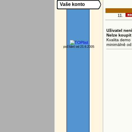
Vaše konto
11.
Uživatel není
Nelze koupit
Kvalita demo 
minimálně od
počítání od 21.6.2005