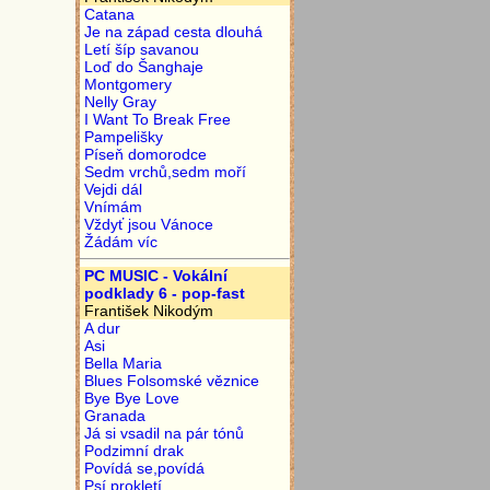
Catana
Je na západ cesta dlouhá
Letí šíp savanou
Loď do Šanghaje
Montgomery
Nelly Gray
I Want To Break Free
Pampelišky
Píseň domorodce
Sedm vrchů,sedm moří
Vejdi dál
Vnímám
Vždyť jsou Vánoce
Žádám víc
PC MUSIC - Vokální
podklady 6 - pop-fast
František Nikodým
A dur
Asi
Bella Maria
Blues Folsomské věznice
Bye Bye Love
Granada
Já si vsadil na pár tónů
Podzimní drak
Povídá se,povídá
Psí prokletí