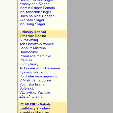
Krásny den Šlager
Mamin úsmev Pomalá
Moj tanečník Šlager
Dnes na pláži Reagee
Ako vták Šlager
Moj song Šlager
Lidovky k tanci
Vítězslav Dědina
Aj rozkmitaj
Ten Ostrožský zámek
Šohaji z Mistřína
Harmonikář
Promluvte maminko
Ptám se
Zvony lásky
To krásné slovíčko máma
Kyjovští mládenci
Po druhé vám nepovím
V Mistříně na dolině
Putimská brána
Šoférská
Václavíčku Václave
Zůstaň tu s námi
PC MUSIC - Vokální
podklady 7 - slow
František Nikodým