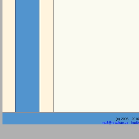
(c) 2005 - 2016
mp3@hradiste.cz
,
hudb