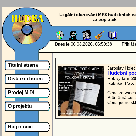
Legální stahování MP3 hudebních n
za poplatek.
Dnes je 06.08.2026, 06:50:38 Přihlášen
Titulní strana
Jaroslav Holeč
Hudební pod
Rok vydání:
2
Diskuzní fórum
Rubrika:
Pop, 
Prodej MIDI
Cena za všech
Průměrná cena
Cena jedné sk
O projektu
Registrace