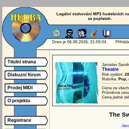
Legální stahování MP3 hudebních n
za poplatek.
Dnes je 06.08.2026, 21:59:04 Přihlášen
Titulní strana
Jaroslav San
Theatre
Rok vydání:
2
Diskuzní fórum
Rubrika:
Pop, 
Prodej MIDI
Cena za všech
Průměrná cena
Cena jedné sk
O projektu
The Sw
Registrace
Jar