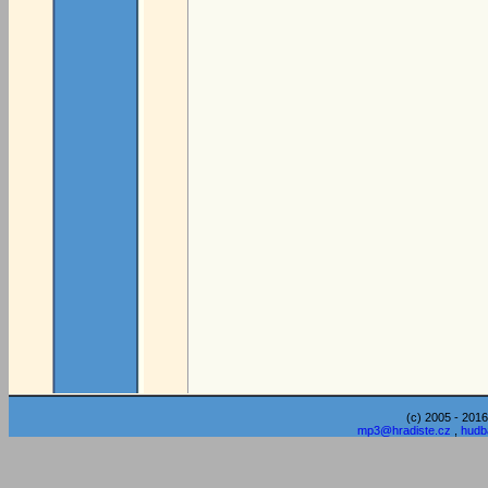
(c) 2005 - 2016
mp3@hradiste.cz
,
hudb