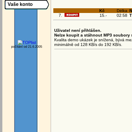
Vaše konto
Kč
Délka
N
7.
15.-
02:58
T
Uživatel není přihlášen.
Nelze koupit a stáhnout MP3 soubory 
Kvalita demo ukázek je snížená, bývá mezi
minimálně od 128 KB/s do 192 KB/s.
počítání od 21.6.2005