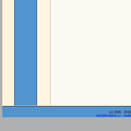
(c) 2005 - 2016
mp3@hradiste.cz
,
hudb