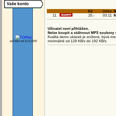
Vaše konto
Kč
Délka
N
11.
25.-
03:11
M
Uživatel není přihlášen.
Nelze koupit a stáhnout MP3 soubory 
Kvalita demo ukázek je snížená, bývá mezi
minimálně od 128 KB/s do 192 KB/s.
počítání od 21.6.2005