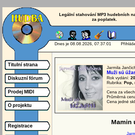
Legální stahování MP3 hudebních n
za poplatek.
Dnes je 08.08.2026, 07:37:01 Přihlášen
Titulní strana
Jarmila Jančic
Muži sú úža
Rok vydání:
2
Diskuzní fórum
Rubrika:
Pop, 
Prodej MIDI
Cena za všech
Průměrná cena
Cena jedné sk
O projektu
Mamin 
Registrace
Jarm