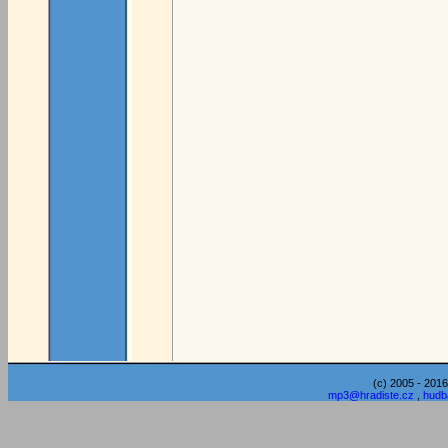
(c) 2005 - 2016
mp3@hradiste.cz
,
hudb