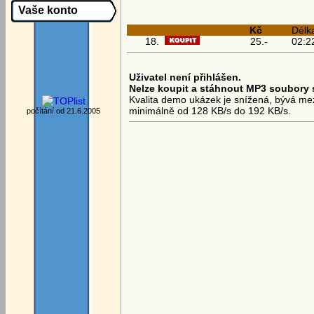
Vaše konto
Kč
Délk
18.
25.-
02:2
Uživatel není přihlášen.
Nelze koupit a stáhnout MP3 soubory 
Kvalita demo ukázek je snížená, bývá mezi
minimálně od 128 KB/s do 192 KB/s.
počítání od 21.6.2005