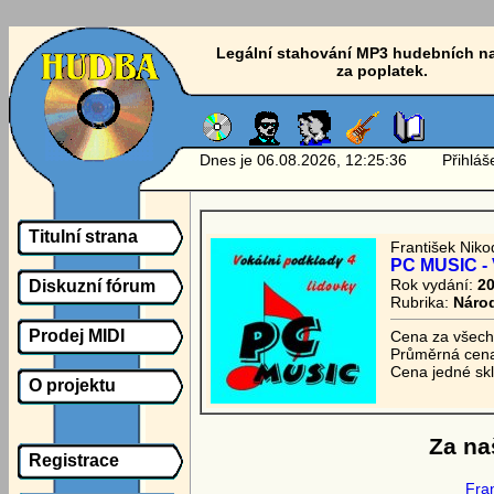
Legální stahování MP3 hudebních n
za poplatek.
Dnes je 06.08.2026, 12:25:36 Přihlášen
Titulní strana
František Nik
PC MUSIC - V
Rok vydání:
2
Diskuzní fórum
Rubrika:
Národ
Prodej MIDI
Cena za všech
Průměrná cena
Cena jedné sk
O projektu
Za na
Registrace
Fra